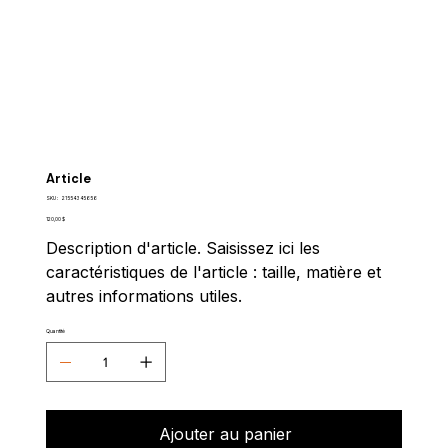
Article
SKU
SKU :
21554345656
21554345656
Prix
120,00 $
Description d'article. Saisissez ici les
caractéristiques de l'article : taille, matière et
autres informations utiles.
Quantité
Ajouter au panier