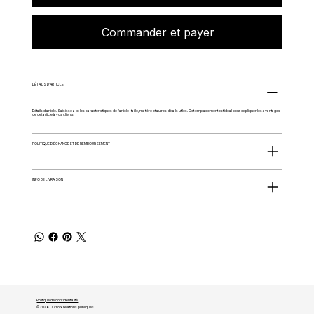
Commander et payer
DÉTAILS D'ARTICLE
Détails d'article. Saisissez ici les caractéristiques de l'article : taille, matière et autres détails utiles. Cet emplacement est idéal pour expliquer les avantages
de cet article à vos clients.
POLITIQUE D'ÉCHANGE ET DE REMBOURSEMENT
INFO DE LIVRAISON
Politique de confidentialité
© 2026 Lacroix relations publiques