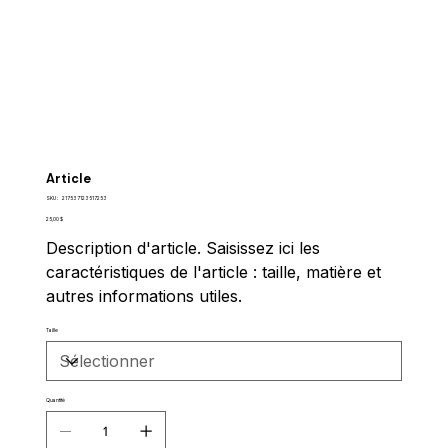
Article
SKU
SKU :
217537123517253
217537123517253
Prix
25,00 $
Description d'article. Saisissez ici les
caractéristiques de l'article : taille, matière et
autres informations utiles.
Taille
Quantité