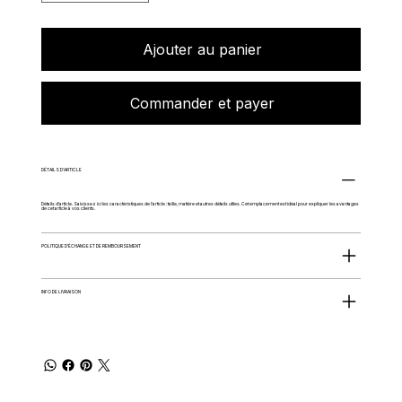
Ajouter au panier
Commander et payer
DÉTAILS D'ARTICLE
Détails d'article. Saisissez ici les caractéristiques de l'article : taille, matière et autres détails utiles. Cet emplacement est idéal pour expliquer les avantages
de cet article à vos clients.
POLITIQUE D'ÉCHANGE ET DE REMBOURSEMENT
INFO DE LIVRAISON